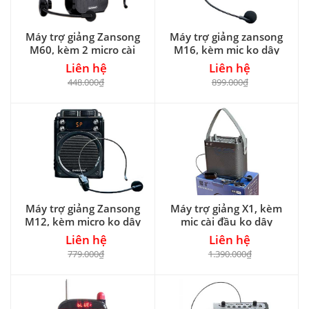
Máy trợ giảng Zansong
Máy trợ giảng zansong
M60, kèm 2 micro cài
M16, kèm mic ko dây
đầu
Liên hệ
Liên hệ
448.000₫
899.000₫
Máy trợ giảng Zansong
Máy trợ giảng X1, kèm
M12, kèm micro ko dây
mic cài đầu ko dây
Liên hệ
Liên hệ
779.000₫
1.390.000₫