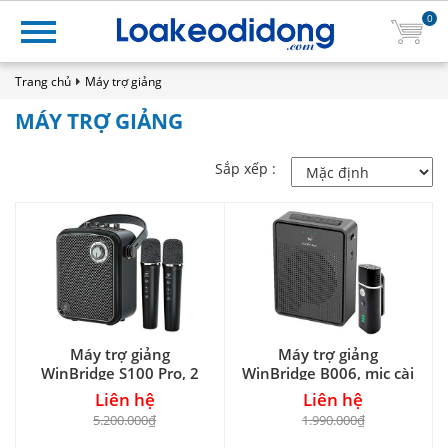
0
Trang chủ
Máy trợ giảng
MÁY TRỢ GIẢNG
Sắp xếp :
Máy trợ giảng
Máy trợ giảng
WinBridge S100 Pro, 2
WinBridge B006, mic cài
mic cầm tay
áo
Liên hệ
Liên hệ
5.200.000₫
1.990.000₫