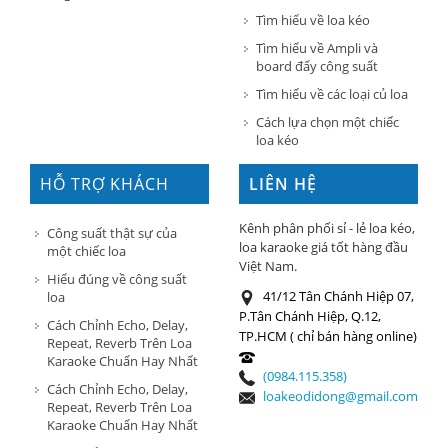
Tìm hiểu về loa kéo
Tìm hiểu về Ampli và
board đẩy công suất
Tìm hiểu về các loại củ loa
Cách lựa chọn một chiếc
loa kéo
HỖ TRỢ KHÁCH
LIÊN HỆ
HÀNG
Kênh phân phối sỉ - lẻ loa kéo,
Công suất thật sự của
loa karaoke giá tốt hàng đầu
một chiếc loa
Việt Nam.
Hiểu đúng về công suất
41/12 Tân Chánh Hiệp 07,
loa
P.Tân Chánh Hiệp, Q.12,
Cách Chỉnh Echo, Delay,
TP.HCM ( chỉ bán hàng online)
Repeat, Reverb Trên Loa
Karaoke Chuẩn Hay Nhất
(0984.115.358)
Cách Chỉnh Echo, Delay,
loakeodidong@gmail.com
Repeat, Reverb Trên Loa
Karaoke Chuẩn Hay Nhất