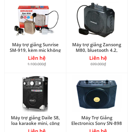
Máy trợ giảng Sunrise
Máy trợ giảng Zansong
SM-919, kèm mic không
M80, bluetooth 4.2,
dây, RMS 15W
kèm mic không dây
Liên hệ
Liên hệ
1.100.000₫
699.000₫
Máy trợ giảng Daile S8,
Máy Trợ Giảng
loa karaoke mini, công
Electronics Sony SN-898
suất max 150W
15W
Liên hệ
Liên hệ