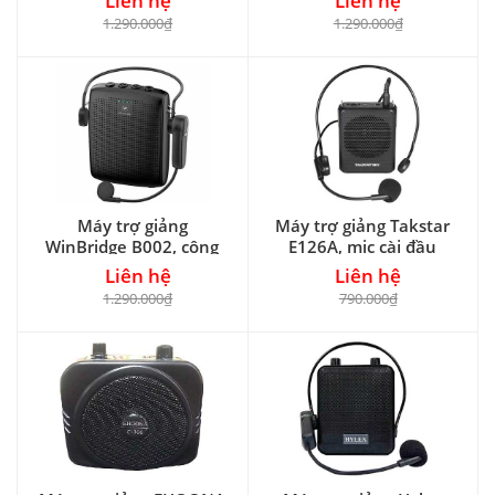
Liên hệ
Liên hệ
1.290.000₫
1.290.000₫
Máy trợ giảng
Máy trợ giảng Takstar
WinBridge B002, công
E126A, mic cài đầu
suất 15W
Liên hệ
Liên hệ
1.290.000₫
790.000₫