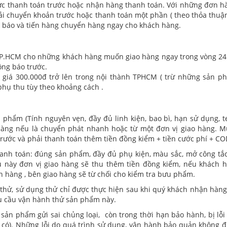
ức thanh toán trước hoặc nhận hàng thanh toán. Với những đơn hà
i chuyển khoản trước hoặc thanh toán một phần ( theo thỏa thuận
g báo và tiến hàng chuyển hàng ngay cho khách hàng.
h TP.HCM cho những khách hàng muốn giao hàng ngay trong vòng 24h
ông báo trước.
giá 300.000đ trở lên trong nội thành TPHCM ( trừ những sản ph
phụ thu tùy theo khoảng cách .
 phẩm (Tính nguyên vẹn, đầy đủ linh kiện, bao bì, hạn sử dụng, 
hàng nếu là chuyển phát nhanh hoặc từ một đơn vị giao hàng. 
trước và phải thanh toán thêm tiền đồng kiểm + tiền cước phí + CO
hanh toán: đúng sản phẩm, đầy đủ phụ kiện, màu sắc, mở công tắ
 này đơn vị giao hàng sẽ thu thêm tiền đồng kiểm, nếu khách 
n hàng , bên giao hàng sẽ từ chối cho kiểm tra bưu phẩm.
thử, sử dụng thử chỉ được thực hiện sau khi quý khách nhận hàng
u cầu vận hành thử sản phẩm này.
sản phẩm gửi sai chủng loại, còn trong thời hạn bảo hành, bị lỗi 
 có). Những lỗi do quá trình sử dụng, vận hành bảo quản không đ