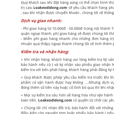
Quý khách sau khi đặt hàng xong có thể chọn hình th
trị cao,
Loakeodidong.com
sẽ yêu cầu khách hàng phả
, sau khi nhận được chuyển khoản , chúng tôi sẽ thôn
Dịch vụ giao nhanh:
- Phí giao hàng từ 10.000đ - 50.000đ trong nội thàn
quận ngoại thành, phí giao hàng sẽ được chúng tôi th
- Miễn phí giao hàng nhanh cho những đơn hàng trị 
nhuận quá thấp), ngoại thành chúng tôi sẽ tính thêm 
Kiểm tra và nhận hàng:
+ Khi nhận hàng, khách hàng vui lòng kiểm tra kỹ sản
bảo hành nếu có ) và ký nhận vào phiếu giao nhận 
kiểm tra với bên phát hàng, khách hàng phải đăng ký 
+ Quý khách được phép yêu cầu kiểm tra trước khi t
phẩm có vận hành được hay không ....Nhưng dịch vụ
đóng thêm số tiền này hoặc cố tình bỏ qua thì khi nhậ
+ Mọi sự kiểm tra sâu hơn về hàng hóa như vận hành 
toán tiền.
Loakeodidong.com
có quyền từ chối các yê
+ Chúng tôi chỉ nhận đổi trả, bảo hành đối với những 
điều kiện còn nguyên tem hoặc phiếu bảo hành ( nếu