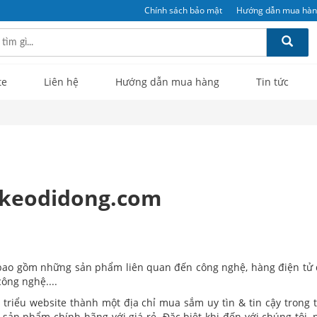
Chính sách bảo mật
Hướng dẫn mua hà
te
Liên hệ
Hướng dẫn mua hàng
Tin tức
akeodidong.com
 bao gồm những sản phẩm liên quan đến công nghệ, hàng điện tử 
công nghệ....
triểu website thành một địa chỉ mua sắm uy tìn & tin cậy trong 
 sản phẩm chính hãng với giá rẻ. Đặc biệt khi đến với chúng tôi, 