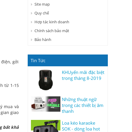
Site map
Quy chế
Hợp tác kinh doanh
Chính sách bảo mật
Bảo hành
Tin Tức
 điện, gởi
KHUyến mãi đặc biệt
trong tháng 8-2019
h từ 1-15
Những thuật ngữ
trong các thiết bị âm
ký mua và
thanh
 gian giao
Loa kéo karaoke
g bất khả
SOK - dòng loa hot