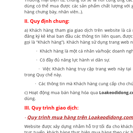
dùng có thể mua được các sản phẩm chất lượng với giá
hàng chưng bày, nhân viên..).
II. Quy định chung:
a) Khách hàng tham gia giao dịch trên website là 
đăng ký kê khai ban đầu các thông tin liên quan, đư
gọi là “Khách hàng”). Khách hàng sử dụng trang web n
· Khách hàng là một cá nhân và/hoặc doanh ngh
· Có đầy đủ năng lực hành vi dân sự.
· Việc Khách hàng truy cập trang web này tại mọi
trong Quy chế này.
· Các thông tin mà Khách hàng cung cấp cho chúng t
c) Hoạt động mua bán hàng hóa qua
Loakeodidong.
dùng.
III. Quy trình giao dịch:
-
Quy trình mua hàng trên Loakeodidong.co
Website được xây dựng nhằm hỗ trợ tối đa cho khác
trực tuyến, khách hàng thực hiện mua hàng theo các