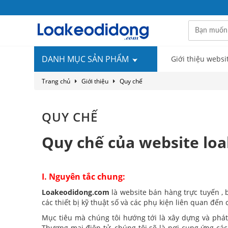
DANH MỤC SẢN PHẨM
Giới thiệu websi
Trang chủ
Giới thiệu
Quy chế
QUY CHẾ
Quy chế của website lo
I. Nguyên tắc chung:
Loakeodidong.com
là website bán hàng trực tuyến ,
các thiết bị kỹ thuật số và các phụ kiện liên quan đến 
Mục tiêu mà chúng tôi hướng tới là xây dựng và phát 
Thương mại điện tử, chúng tôi sẽ là nơi cung ứng các