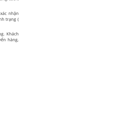
 xác nhận
nh trạng (
ng. Khách
yển hàng,