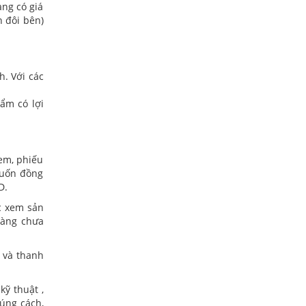
ng có giá
 đôi bên)
. Với các
ẩm có lợi
tem, phiếu
Muốn đồng
D.
c xem sản
hàng chưa
 và thanh
kỹ thuật ,
úng cách,