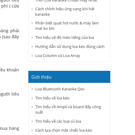
Trên Loa Karaoke Chuẩn Hay Nhất
 phí ( cửa
Cách chỉnh hiệu ứng vang khi hát
karaoke
Phân biệt quạt hơi nước & máy làm
mát ko khí
hàng phải
 (sau đây
Tìm hiểu vệ độ méo tiếng của loa
Hướng dẫn sử dụng loa kéo đúng cách
Loa Column và Loa Array
iều khoản
Giới thiệu
Loa Bluetooth Karaoke Qixi
gười tiêu
Tìm hiểu về loa kéo
Tìm hiểu về Ampli và board đẩy công
suất
Tìm hiểu về các loại củ loa
 mua hàng
Cách lựa chọn một chiếc loa kéo