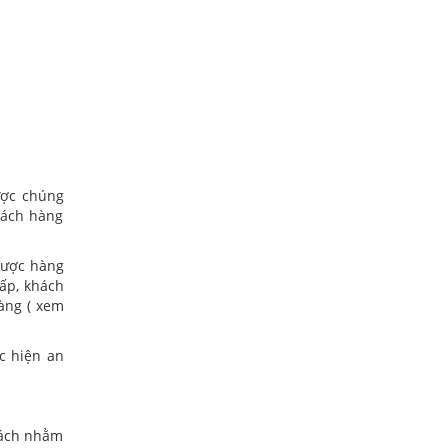
ược chúng
hách hàng
được hàng
ấp, khách
àng ( xem
c hiện an
 sách nhằm