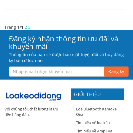
Trang 1/
1
2
3
Đăng ký nhận thông tin ưu đãi và
khuyến mãi
Thông tin của bạn sẽ được bảo mật tuyệt đối và hủy đăng
ký bất cứ lúc nào
Đăng ký
GIỚI THIỆU
Loa Bluetooth Karaoke
Với chúng tôi ,chất lượng là ưu
Qixi
tiên hàng đầu.
Tìm hiểu về loa kéo
Tìm hiểu về Ampli và